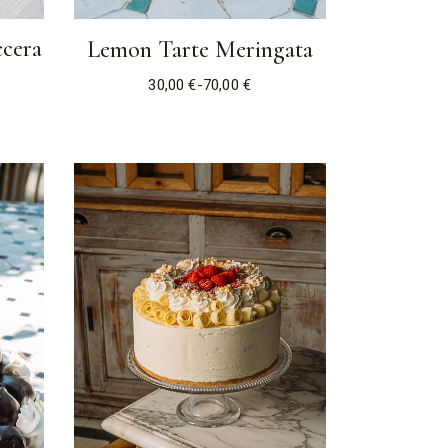
ccera
Lemon Tarte Meringata
30,00
€
-
70,00
€