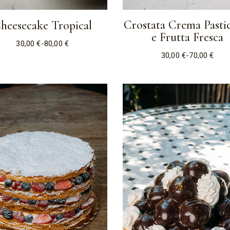
Crostata Crema Pasti
heesecake Tropical
e Frutta Fresca
30,00
€
-
80,00
€
30,00
€
-
70,00
€