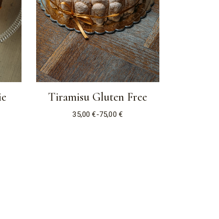
ie
Tiramisu Gluten Free
35,00
€
-
75,00
€