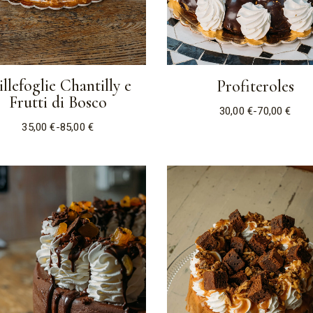
llefoglie Chantilly e
Profiteroles
Frutti di Bosco
30,00
€
-
70,00
€
35,00
€
-
85,00
€