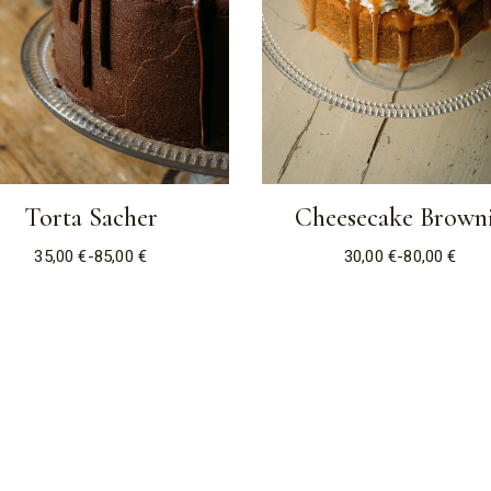
Torta Sacher
Cheesecake Brown
35,00
€
-
85,00
€
30,00
€
-
80,00
€