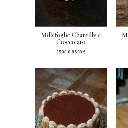
Millefoglie Chantilly e
Mi
Cioccolato
35,00
€
-
85,00
€