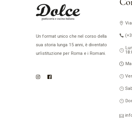
Con
Via
(+3
Un format unico che nel corso della
sua storia lunga 15 anni, è diventato
Lun
18:
un’istituzione per Roma e i Romani.
Mar
Ven
Sab
Dom
in