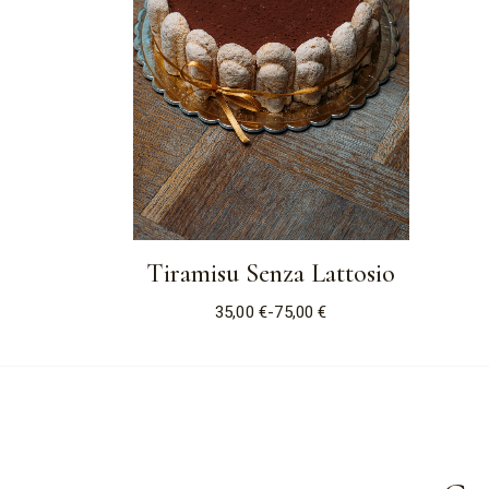
Tiramisu Senza Lattosio
35,00
€
-
75,00
€