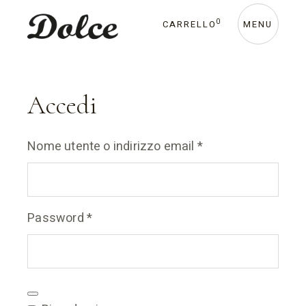
Skip
to
0
CARRELLO
MENU
the
content
Accedi
Richiesto
Nome utente o indirizzo email
*
Richiesto
Password
*