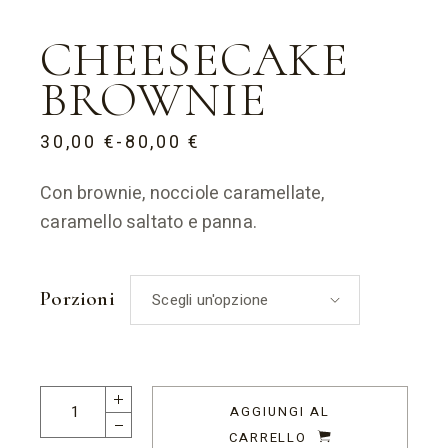
CHEESECAKE
BROWNIE
30,00
€
-
80,00
€
FASCIA
DI
PREZZO:
Con brownie, nocciole caramellate,
DA
30,00 €
caramello saltato e panna.
A
80,00 €
Porzioni
Scegli un'opzione
Cheesecake Brownie quantity
AGGIUNGI AL
CARRELLO