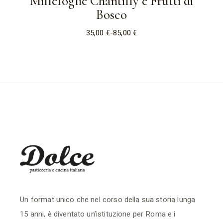
Millefoglie Chantilly e Frutti di
Bosco
35,00
€
-
85,00
€
Fascia
di
prezzo:
da
35,00 €
a
85,00 €
Un format unico che nel corso della sua storia lunga
15 anni, è diventato un’istituzione per Roma e i