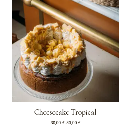
85,00 €
Cheesecake Tropical
30,00
€
-
80,00
€
Fascia
di