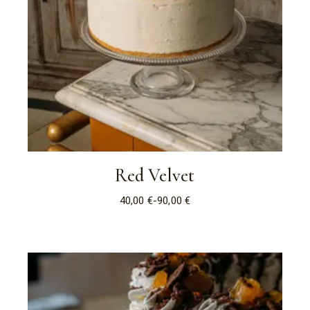
Red Velvet
40,00
€
-
90,00
€
Fascia
di
prezzo:
da
40,00 €
a
90,00 €