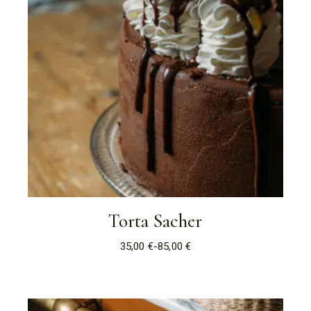
Torta Sacher
35,00
€
-
85,00
€
Fascia
di
prezzo:
da
35,00 €
a